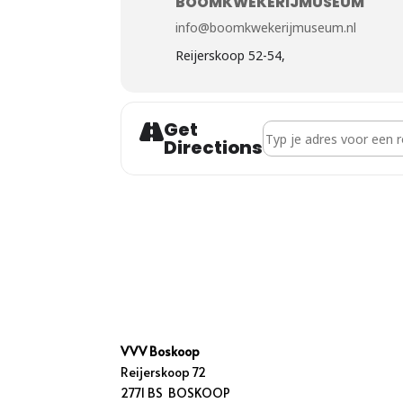
BOOMKWEKERIJMUSEUM
info@boomkwekerijmuseum.nl
Reijerskoop 52-54,
Get
Address - Vaar naar de vr
Directions
VVV Boskoop
Reijerskoop 72
2771 BS BOSKOOP