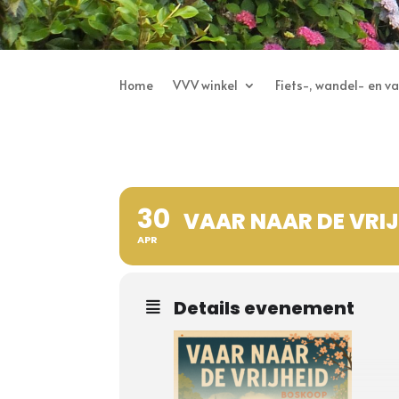
Home
VVV winkel
Fiets-, wandel- en v
30
VAAR NAAR DE VRIJ
APR
Details evenement