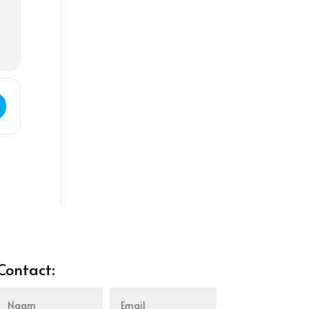
s - Vaar naar de vrijheid []
Contact: