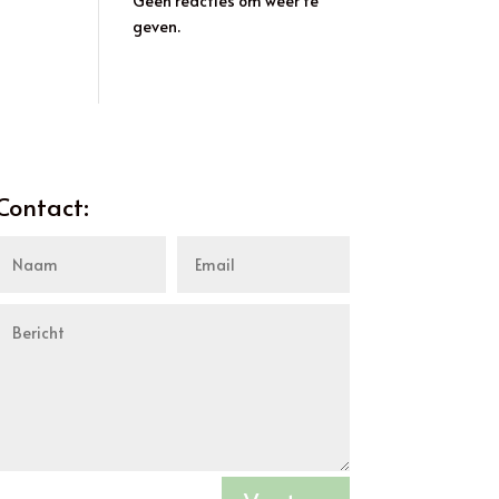
Geen reacties om weer te
geven.
Contact: