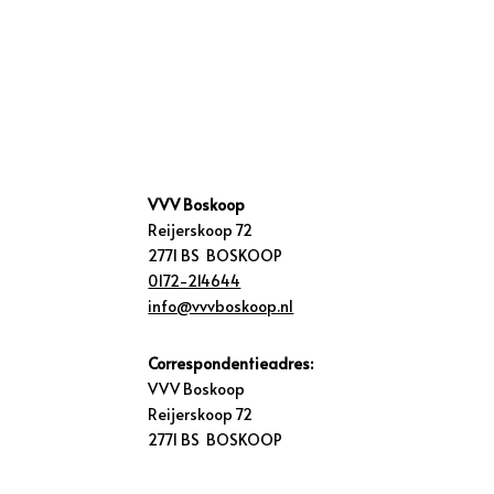
VVV Boskoop
Reijerskoop 72
2771 BS BOSKOOP
0172-214644
info@vvvboskoop.nl
Correspondentieadres:
VVV Boskoop
Reijerskoop 72
2771 BS BOSKOOP